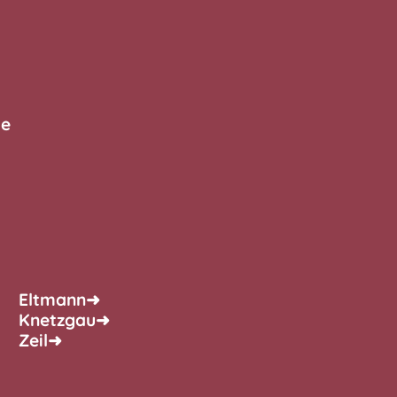
he
Eltmann
➜
Knetzgau
➜
Zeil
➜