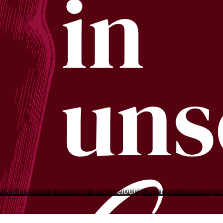
Genusseckla Ebelsbach Beschreibung auf rotem Hintergr